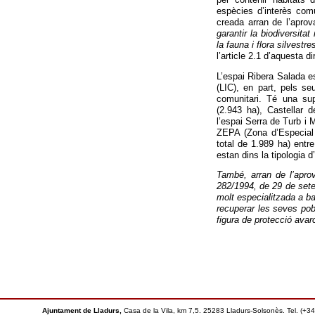
espècies d’interès com
creada arran de l’aprov
garantir la biodiversita
la fauna i flora silvestr
l’article 2.1 d’aquesta di
L’espai Ribera Salada e
(LIC), en part, pels s
comunitari. Té una sup
(2.943 ha), Castellar 
l’espai Serra de Turb i
ZEPA (Zona d’Especial 
total de 1.989 ha) entr
estan dins la tipologia d
També, arran de l’apro
282/1994, de 29 de set
molt especialitzada a b
recuperar les seves pob
figura de protecció avar
Ajuntament de Lladurs,
Casa de la Vila, km 7,5. 25283 Lladurs-Solsonès. Tel. (+3