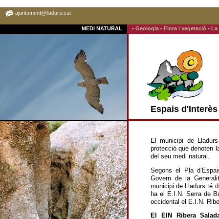
ajuntament@lladurs.cat
MEDI NATURAL
• Geologia
• Flora i vegetació
• L
Espais d'Interès
El municipi de Lladur
protecció que denoten l
del seu medi natural.
Segons el Pla d’Espais
Govern de la Generali
municipi de Lladurs té d
ha el E.I.N. Serra de B
occidental el E.I.N. Ri
El EIN Ribera Salad