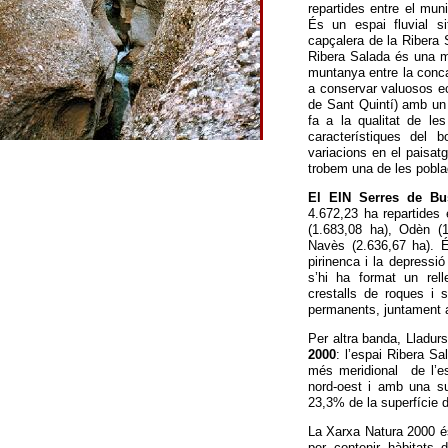
repartides entre el mun
És un espai fluvial s
capçalera de la Ribera S
Ribera Salada és una mo
muntanya entre la conca 
a conservar valuosos eco
de Sant Quintí) amb un 
fa a la qualitat de les
característiques del b
variacions en el paisat
trobem una de les poblac
El EIN Serres de Bus
4.672,23 ha repartides 
(1.683,08 ha), Odèn (
Navès (2.636,67 ha). É
pirinenca i la depressió
s’hi ha format un rell
crestalls de roques i 
permanents, juntament a
Per altra banda, Lladu
2000
: l’espai Ribera Sa
més meridional de l’es
nord-oest i amb una su
23,3% de la superfície d
La Xarxa Natura 2000 és
per contenir hàbitats 